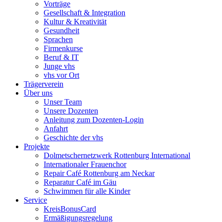
Vorträge
Gesellschaft & Integration
Kultur & Kreativität
Gesundheit
Sprachen
Firmenkurse
Beruf & IT
Junge vhs
vhs vor Ort
Trägerverein
Über uns
Unser Team
Unsere Dozenten
Anleitung zum Dozenten-Login
Anfahrt
Geschichte der vhs
Projekte
Dolmetschernetzwerk Rottenburg International
Internationaler Frauenchor
Repair Café Rottenburg am Neckar
Reparatur Café im Gäu
Schwimmen für alle Kinder
Service
KreisBonusCard
Ermäßigungsregelung