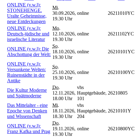
ONLINE (v.w.l):
Mi.
STONEHENGE.
30.09.2026,
online
26211010YC
Uralte Geheimnisse,
19.30 Uhr
neue Entdeckungen
ONLINE (v.w.l):
Mo.
Deutsch-jüdische und
12.10.2026,
online
26211102YC
israelische Literatur
19.30 Uhr
So.
ONLINE (v.w.l): Die
18.10.2026,
online
26210101YC
Abschottung der Welt:
19.30 Uhr
ONLINE (v.w.l):
So.
Versunkene Welten:
25.10.2026,
online
26210100YC
Ruinenstädte in der
19.30 Uhr
Antike
Do.
vhs
Die Kultur Moderne
12.11.2026,
Hauptgebäude,
26210805
und Spätmoderne
18.00 Uhr
101
Das Mittelalter - eine
Mi.
vhs
Epoche von Denken
18.11.2026,
Hauptgebäude,
26210101Y
und Wissenschaft
18.30 Uhr
204
Do.
ONLINE (v.w.l):
19.11.2026,
online
26210800YC
Franz Kafka und Prag
19.30 Uhr