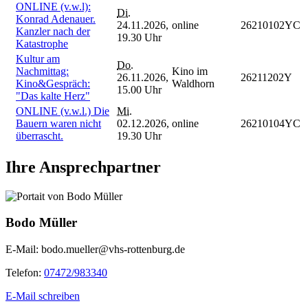
ONLINE (v.w.l):
Di.
Konrad Adenauer.
24.11.2026,
online
26210102YC
Kanzler nach der
19.30 Uhr
Katastrophe
Kultur am
Do.
Nachmittag:
Kino im
26.11.2026,
26211202Y
Kino&Gespräch:
Waldhorn
15.00 Uhr
"Das kalte Herz"
ONLINE (v.w.l.) Die
Mi.
Bauern waren nicht
02.12.2026,
online
26210104YC
überrascht.
19.30 Uhr
Ihre Ansprechpartner
Bodo Müller
E-Mail:
bodo.mueller@vhs-rottenburg.de
Telefon:
07472/983340
E-Mail schreiben