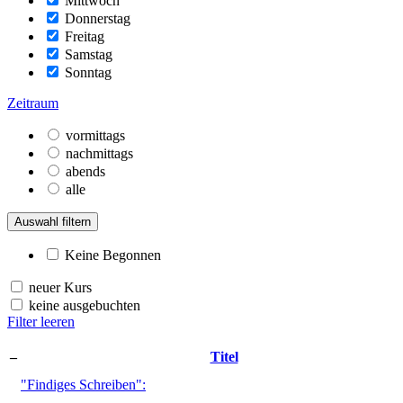
Mittwoch
Donnerstag
Freitag
Samstag
Sonntag
Zeitraum
vormittags
nachmittags
abends
alle
Auswahl filtern
Keine Begonnen
neuer Kurs
keine ausgebuchten
Filter leeren
–
Titel
"Findiges Schreiben":