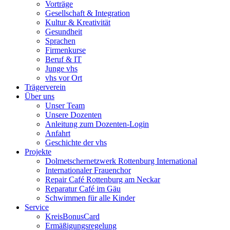
Vorträge
Gesellschaft & Integration
Kultur & Kreativität
Gesundheit
Sprachen
Firmenkurse
Beruf & IT
Junge vhs
vhs vor Ort
Trägerverein
Über uns
Unser Team
Unsere Dozenten
Anleitung zum Dozenten-Login
Anfahrt
Geschichte der vhs
Projekte
Dolmetschernetzwerk Rottenburg International
Internationaler Frauenchor
Repair Café Rottenburg am Neckar
Reparatur Café im Gäu
Schwimmen für alle Kinder
Service
KreisBonusCard
Ermäßigungsregelung