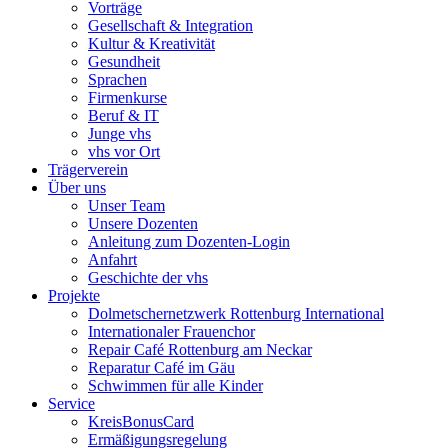
Vorträge
Gesellschaft & Integration
Kultur & Kreativität
Gesundheit
Sprachen
Firmenkurse
Beruf & IT
Junge vhs
vhs vor Ort
Trägerverein
Über uns
Unser Team
Unsere Dozenten
Anleitung zum Dozenten-Login
Anfahrt
Geschichte der vhs
Projekte
Dolmetschernetzwerk Rottenburg International
Internationaler Frauenchor
Repair Café Rottenburg am Neckar
Reparatur Café im Gäu
Schwimmen für alle Kinder
Service
KreisBonusCard
Ermäßigungsregelung