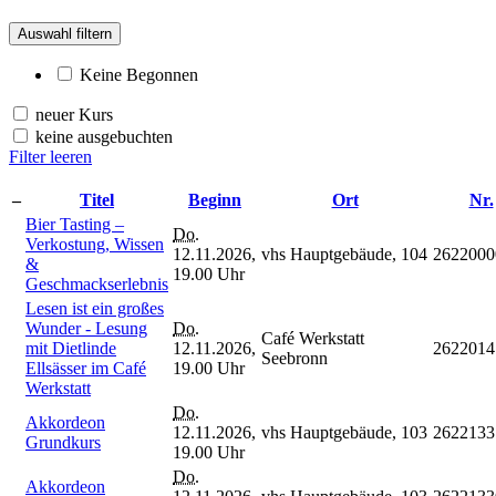
Auswahl filtern
Keine Begonnen
neuer Kurs
keine ausgebuchten
Filter leeren
–
Titel
Beginn
Ort
Nr.
Bier Tasting –
Do.
Verkostung, Wissen
12.11.2026,
vhs Hauptgebäude, 104
2622000
&
19.00 Uhr
Geschmackserlebnis
Lesen ist ein großes
Wunder - Lesung
Do.
Café Werkstatt
mit Dietlinde
12.11.2026,
262201
Seebronn
Ellsässer im Café
19.00 Uhr
Werkstatt
Do.
Akkordeon
12.11.2026,
vhs Hauptgebäude, 103
2622133
Grundkurs
19.00 Uhr
Do.
Akkordeon