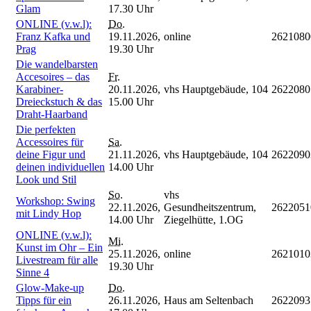
Glam
17.30 Uhr
ONLINE (v.w.l):
Do.
Franz Kafka und
19.11.2026,
online
262108
Prag
19.30 Uhr
Die wandelbarsten
Accesoires – das
Fr.
Karabiner-
20.11.2026,
vhs Hauptgebäude, 104
2622080
Dreieckstuch & das
15.00 Uhr
Draht-Haarband
Die perfekten
Accessoires für
Sa.
deine Figur und
21.11.2026,
vhs Hauptgebäude, 104
2622090
deinen individuellen
14.00 Uhr
Look und Stil
So.
vhs
Workshop: Swing
22.11.2026,
Gesundheitszentrum,
2622051
mit Lindy Hop
14.00 Uhr
Ziegelhütte, 1.OG
ONLINE (v.w.l):
Mi.
Kunst im Ohr – Ein
25.11.2026,
online
262101
Livestream für alle
19.30 Uhr
Sinne 4
Glow-Make-up
Do.
Tipps für ein
26.11.2026,
Haus am Seltenbach
262209