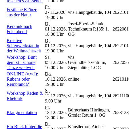
frischeres Aussehen
17.00 Uhr
Fr.
Festliche Kränze
27.11.2026,
vhs Hauptgebäude, 104
2622101
aus der Natur
19.00 Uhr
Di.
Josef-Eberle-Schule,
Keramik nach
01.12.2026,
Technikraum R135; 1.
2622081
Feierabend
18.00 Uhr
OG
Kreative
Di.
Seifenwerkstatt in
01.12.2026,
vhs Hauptgebäude, 104
2622101
der Weihnachtszeit
19.00 Uhr
Workshop: Bunt
Sa.
vhs
gemixt - schöne
05.12.2026,
Gesundheitszentrum,
2622056
Tänze weltweit
16.00 Uhr
Ziegelhütte, 1.OG
ONLINE (v.w.l):
Do.
Rubens oder
10.12.2026,
online
262101
Rembrandt?
19.30 Uhr
Sa.
Workshop Reden &
12.12.2026,
vhs Hauptgebäude, 104
2621110
Rhetorik
9.00 Uhr
Fr.
Bürgerhaus Hirrlingen,
Klangmeditation
18.12.2026,
2623123
Großer Raum 1. OG
18.00 Uhr
Di.
Ein Blick hinter die
Künstlerhof, Atelier