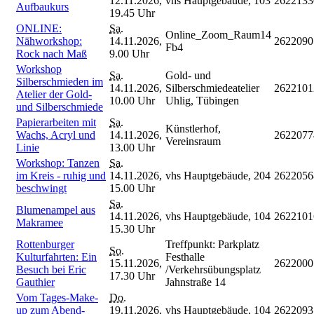
12.11.2026,
vhs Hauptgebäude, 103
2622133
Aufbaukurs
19.45 Uhr
ONLINE:
Sa.
Online_Zoom_Raum14
Nähworkshop:
14.11.2026,
2622090
Fb4
Rock nach Maß
9.00 Uhr
Workshop
Sa.
Gold- und
Silberschmieden im
14.11.2026,
Silberschmiedeatelier
2622101
Atelier der Gold-
10.00 Uhr
Uhlig, Tübingen
und Silberschmiede
Papierarbeiten mit
Sa.
Künstlerhof,
Wachs, Acryl und
14.11.2026,
2622077
Vereinsraum
Linie
13.00 Uhr
Workshop: Tanzen
Sa.
im Kreis - ruhig und
14.11.2026,
vhs Hauptgebäude, 204
2622056
beschwingt
15.00 Uhr
Sa.
Blumenampel aus
14.11.2026,
vhs Hauptgebäude, 104
2622101
Makramee
15.30 Uhr
Rottenburger
Treffpunkt: Parkplatz
So.
Kulturfahrten: Ein
Festhalle
15.11.2026,
2622000
Besuch bei Eric
/Verkehrsübungsplatz
17.30 Uhr
Gauthier
Jahnstraße 14
Vom Tages-Make-
Do.
up zum Abend-
19.11.2026,
vhs Hauptgebäude, 104
2622093