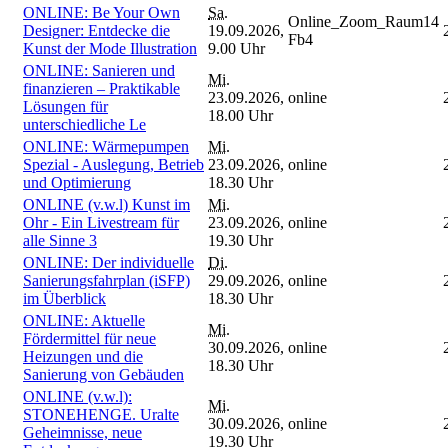
ONLINE: Be Your Own
Sa.
Online_Zoom_Raum14
Designer: Entdecke die
19.09.2026,
Fb4
Kunst der Mode Illustration
9.00 Uhr
ONLINE: Sanieren und
Mi.
finanzieren – Praktikable
23.09.2026,
online
Lösungen für
18.00 Uhr
unterschiedliche Le
ONLINE: Wärmepumpen
Mi.
Spezial - Auslegung, Betrieb
23.09.2026,
online
und Optimierung
18.30 Uhr
ONLINE (v.w.l) Kunst im
Mi.
Ohr - Ein Livestream für
23.09.2026,
online
alle Sinne 3
19.30 Uhr
ONLINE: Der individuelle
Di.
Sanierungsfahrplan (iSFP)
29.09.2026,
online
im Überblick
18.30 Uhr
ONLINE: Aktuelle
Mi.
Fördermittel für neue
30.09.2026,
online
Heizungen und die
18.30 Uhr
Sanierung von Gebäuden
ONLINE (v.w.l):
Mi.
STONEHENGE. Uralte
30.09.2026,
online
Geheimnisse, neue
19.30 Uhr