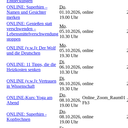
Entdeckungen
ONLINE: Superhirn –
Do.
Namen und Gesichter
01.10.2026,
online
merken
19.00 Uhr
ONLINE: Genießen statt
Mo.
verschwenden –
05.10.2026,
online
Lebensmittelverschwendung
10.30 Uhr
stoppen
Mo.
ONLINE (v.w.l): Der Wolf
05.10.2026,
online
und die Deutschen
19.30 Uhr
Di.
ONLINE: 11 Tipps, die die
06.10.2026,
online
Heizkosten senken
10.30 Uhr
Di.
ONLINE (v.w.l): Vertrauen
06.10.2026,
online
in Wissenschaft
19.30 Uhr
Do.
ONLINE-Kurs: Yoga am
Online_Zoom_Raum01
08.10.2026,
Abend
Fb3
19.00 Uhr
Do.
ONLINE: Superhirn -
08.10.2026,
online
Kopfrechnen
19.00 Uhr