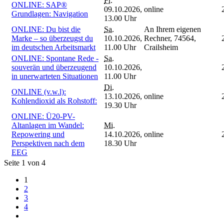
Fr.
ONLINE: SAP®
09.10.2026,
online
Grundlagen: Navigation
13.00 Uhr
ONLINE: Du bist die
Sa.
An Ihrem eigenen
Marke – so überzeugst du
10.10.2026,
Rechner, 74564,
im deutschen Arbeitsmarkt
11.00 Uhr
Crailsheim
ONLINE: Spontane Rede -
Sa.
souverän und überzeugend
10.10.2026,
in unerwarteten Situationen
11.00 Uhr
Di.
ONLINE (v.w.l):
13.10.2026,
online
Kohlendioxid als Rohstoff:
19.30 Uhr
ONLINE: Ü20-PV-
Altanlagen im Wandel:
Mi.
Repowering und
14.10.2026,
online
Perspektiven nach dem
18.30 Uhr
EEG
Seite 1 von 4
1
2
3
4