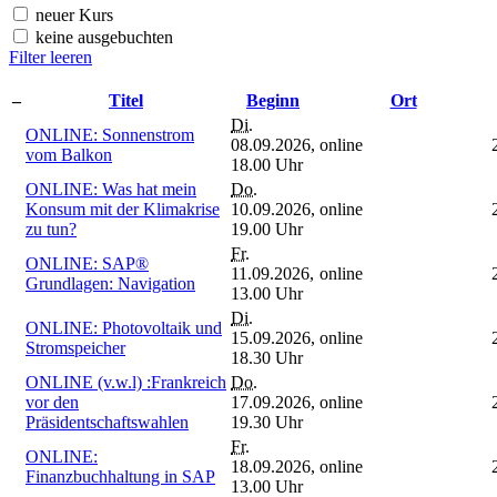
neuer Kurs
keine ausgebuchten
Filter leeren
–
Titel
Beginn
Ort
Di.
ONLINE: Sonnenstrom
08.09.2026,
online
vom Balkon
18.00 Uhr
ONLINE: Was hat mein
Do.
Konsum mit der Klimakrise
10.09.2026,
online
zu tun?
19.00 Uhr
Fr.
ONLINE: SAP®
11.09.2026,
online
Grundlagen: Navigation
13.00 Uhr
Di.
ONLINE: Photovoltaik und
15.09.2026,
online
Stromspeicher
18.30 Uhr
ONLINE (v.w.l) :Frankreich
Do.
vor den
17.09.2026,
online
Präsidentschaftswahlen
19.30 Uhr
Fr.
ONLINE:
18.09.2026,
online
Finanzbuchhaltung in SAP
13.00 Uhr