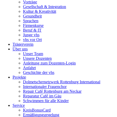
Vorträge
Gesellschaft & Integration
Kultur & Kreativität
Gesundheit
Sprachen
Firmenkurse
Beruf & IT
Junge vhs
vhs vor Ort
Trägerverein
Über uns
Unser Team
Unsere Dozenten
Anleitung zum Dozenten-Login
Anfahrt
Geschichte der vhs
Projekte
Dolmetschernetzwerk Rottenburg International
Internationaler Frauenchor
Repair Café Rottenburg am Neckar
Reparatur Café im Gäu
Schwimmen für alle Kinder
Service
KreisBonusCard
Ermäßigungsregelung