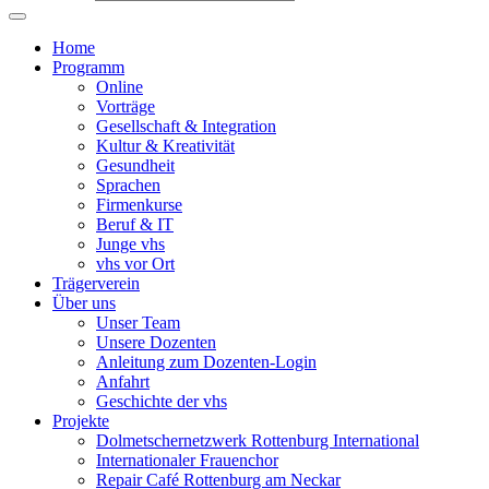
Home
Programm
Online
Vorträge
Gesellschaft & Integration
Kultur & Kreativität
Gesundheit
Sprachen
Firmenkurse
Beruf & IT
Junge vhs
vhs vor Ort
Trägerverein
Über uns
Unser Team
Unsere Dozenten
Anleitung zum Dozenten-Login
Anfahrt
Geschichte der vhs
Projekte
Dolmetschernetzwerk Rottenburg International
Internationaler Frauenchor
Repair Café Rottenburg am Neckar