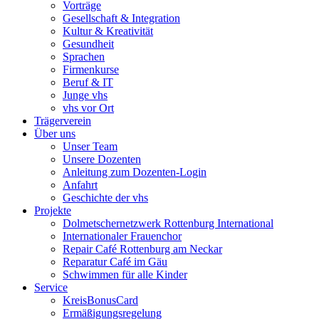
Vorträge
Gesellschaft & Integration
Kultur & Kreativität
Gesundheit
Sprachen
Firmenkurse
Beruf & IT
Junge vhs
vhs vor Ort
Trägerverein
Über uns
Unser Team
Unsere Dozenten
Anleitung zum Dozenten-Login
Anfahrt
Geschichte der vhs
Projekte
Dolmetschernetzwerk Rottenburg International
Internationaler Frauenchor
Repair Café Rottenburg am Neckar
Reparatur Café im Gäu
Schwimmen für alle Kinder
Service
KreisBonusCard
Ermäßigungsregelung