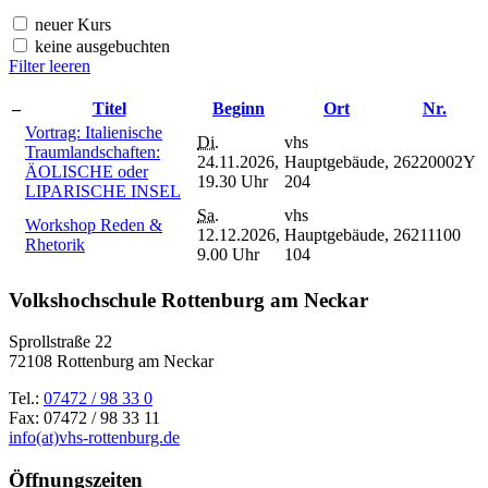
neuer Kurs
keine ausgebuchten
Filter leeren
–
Titel
Beginn
Ort
Nr.
Vortrag: Italienische
Di.
vhs
Traumlandschaften:
24.11.2026,
Hauptgebäude,
26220002Y
ÄOLISCHE oder
19.30 Uhr
204
LIPARISCHE INSEL
Sa.
vhs
Workshop Reden &
12.12.2026,
Hauptgebäude,
26211100
Rhetorik
9.00 Uhr
104
Volkshochschule Rottenburg am Neckar
Sprollstraße 22
72108 Rottenburg am Neckar
Tel.:
07472 / 98 33 0
Fax: 07472 / 98 33 11
info(at)vhs-rottenburg.de
Öffnungszeiten