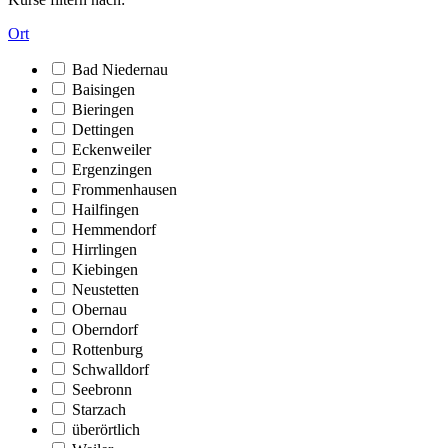
Ort
Bad Niedernau
Baisingen
Bieringen
Dettingen
Eckenweiler
Ergenzingen
Frommenhausen
Hailfingen
Hemmendorf
Hirrlingen
Kiebingen
Neustetten
Obernau
Oberndorf
Rottenburg
Schwalldorf
Seebronn
Starzach
überörtlich