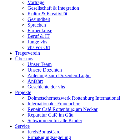
Vorträge
Gesellschaft & Integration
Kultur & Kreativität
Gesundheit
Sprachen
Firmenkurse
Beruf & IT
Junge vhs
vhs vor Ort
Trägerverein
Über uns
Unser Team
Unsere Dozenten
Anleitung zum Dozenten-Login
Anfahrt
Geschichte der vhs
Projekte
Dolmetschernetzwerk Rottenburg International
Internationaler Frauenchor
Repair Café Rottenburg am Neckar
Reparatur Café im Gäu
Schwimmen für alle Kinder
Service
KreisBonusCard
Ermäßigungsregelung