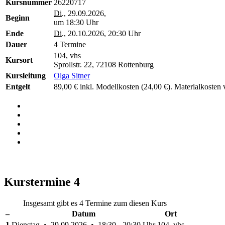
Kursnummer
26220717
Di.
, 29.09.2026,
Beginn
um 18:30 Uhr
Ende
Di.
, 20.10.2026, 20:30 Uhr
Dauer
4 Termine
104, vhs
Kursort
Sprollstr. 22, 72108 Rottenburg
Kursleitung
Olga Sitner
Entgelt
89,00 € inkl. Modellkosten (24,00 €). Materialkoste
Kurstermine
4
Insgesamt gibt es 4 Termine zum diesen Kurs
–
Datum
Ort
1
Dienstag • 29.09.2026 • 18:30 - 20:30 Uhr
104, vhs