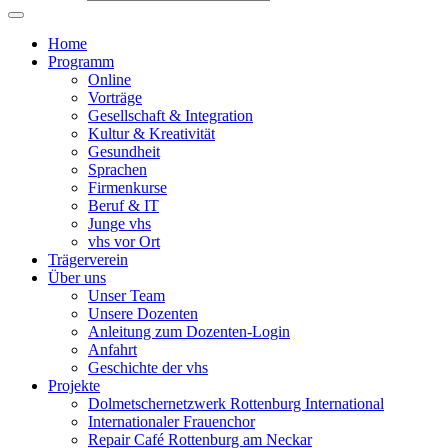
Home
Programm
Online
Vorträge
Gesellschaft & Integration
Kultur & Kreativität
Gesundheit
Sprachen
Firmenkurse
Beruf & IT
Junge vhs
vhs vor Ort
Trägerverein
Über uns
Unser Team
Unsere Dozenten
Anleitung zum Dozenten-Login
Anfahrt
Geschichte der vhs
Projekte
Dolmetschernetzwerk Rottenburg International
Internationaler Frauenchor
Repair Café Rottenburg am Neckar