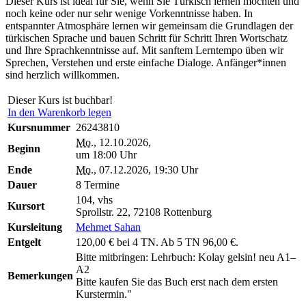
Dieser Kurs ist ideal für Sie, wenn Sie Türkisch lernen möchten und
noch keine oder nur sehr wenige Vorkenntnisse haben. In
entspannter Atmosphäre lernen wir gemeinsam die Grundlagen der
türkischen Sprache und bauen Schritt für Schritt Ihren Wortschatz
und Ihre Sprachkenntnisse auf. Mit sanftem Lerntempo üben wir
Sprechen, Verstehen und erste einfache Dialoge. Anfänger*innen
sind herzlich willkommen.
Dieser Kurs ist buchbar!
In den Warenkorb legen
Kursnummer
26243810
Mo.
, 12.10.2026,
Beginn
um 18:00 Uhr
Ende
Mo.
, 07.12.2026, 19:30 Uhr
Dauer
8 Termine
104, vhs
Kursort
Sprollstr. 22, 72108 Rottenburg
Kursleitung
Mehmet Sahan
Entgelt
120,00 € bei 4 TN. Ab 5 TN 96,00 €.
Bitte mitbringen: Lehrbuch: Kolay gelsin! neu A1–
A2
Bemerkungen
Bitte kaufen Sie das Buch erst nach dem ersten
Kurstermin."