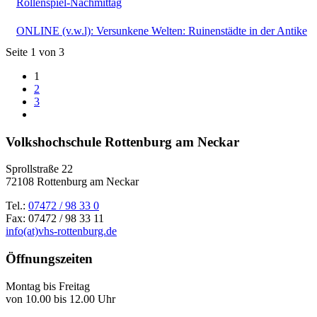
Rollenspiel-Nachmittag
ONLINE (v.w.l): Versunkene Welten: Ruinenstädte in der Antike
Seite 1 von 3
1
2
3
Volkshochschule Rottenburg am Neckar
Sprollstraße 22
72108 Rottenburg am Neckar
Tel.:
07472 / 98 33 0
Fax: 07472 / 98 33 11
info(at)vhs-rottenburg.de
Öffnungszeiten
Montag bis Freitag
von 10.00 bis 12.00 Uhr