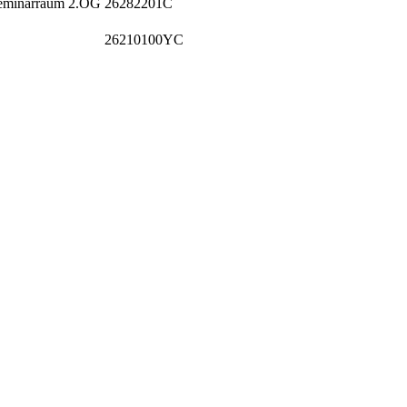
 Seminarraum 2.OG
26282201C
26210100YC