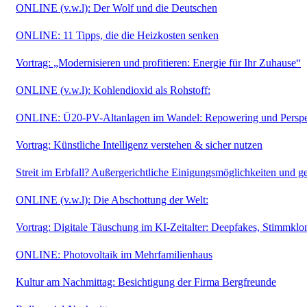
ONLINE (v.w.l): Der Wolf und die Deutschen
ONLINE: 11 Tipps, die die Heizkosten senken
Vortrag: „Modernisieren und profitieren: Energie für Ihr Zuhause“
ONLINE (v.w.l): Kohlendioxid als Rohstoff:
ONLINE: Ü20-PV-Altanlagen im Wandel: Repowering und Persp
Vortrag: Künstliche Intelligenz verstehen & sicher nutzen
Streit im Erbfall? Außergerichtliche Einigungsmöglichkeiten und ge
ONLINE (v.w.l): Die Abschottung der Welt:
Vortrag: Digitale Täuschung im KI-Zeitalter: Deepfakes, Stimmklon
ONLINE: Photovoltaik im Mehrfamilienhaus
Kultur am Nachmittag: Besichtigung der Firma Bergfreunde