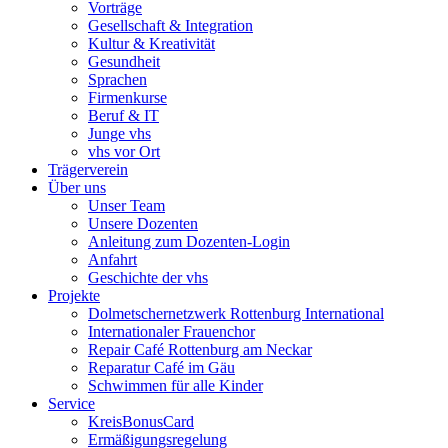
Vorträge
Gesellschaft & Integration
Kultur & Kreativität
Gesundheit
Sprachen
Firmenkurse
Beruf & IT
Junge vhs
vhs vor Ort
Trägerverein
Über uns
Unser Team
Unsere Dozenten
Anleitung zum Dozenten-Login
Anfahrt
Geschichte der vhs
Projekte
Dolmetschernetzwerk Rottenburg International
Internationaler Frauenchor
Repair Café Rottenburg am Neckar
Reparatur Café im Gäu
Schwimmen für alle Kinder
Service
KreisBonusCard
Ermäßigungsregelung