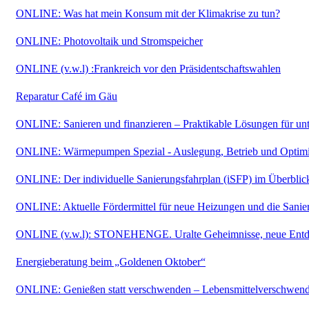
ONLINE: Was hat mein Konsum mit der Klimakrise zu tun?
ONLINE: Photovoltaik und Stromspeicher
ONLINE (v.w.l) :Frankreich vor den Präsidentschaftswahlen
Reparatur Café im Gäu
ONLINE: Sanieren und finanzieren – Praktikable Lösungen für unt
ONLINE: Wärmepumpen Spezial - Auslegung, Betrieb und Optim
ONLINE: Der individuelle Sanierungsfahrplan (iSFP) im Überblic
ONLINE: Aktuelle Fördermittel für neue Heizungen und die Sani
ONLINE (v.w.l): STONEHENGE. Uralte Geheimnisse, neue Ent
Energieberatung beim „Goldenen Oktober“
ONLINE: Genießen statt verschwenden – Lebensmittelverschwen