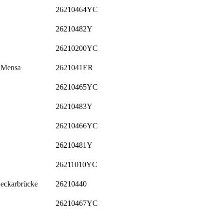
26210464YC
26210482Y
26210200YC
, Mensa
2621041ER
26210465YC
26210483Y
26210466YC
26210481Y
26211010YC
Neckarbrücke
26210440
26210467YC