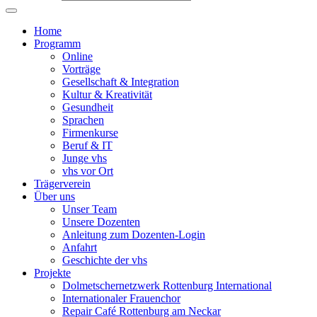
Home
Programm
Online
Vorträge
Gesellschaft & Integration
Kultur & Kreativität
Gesundheit
Sprachen
Firmenkurse
Beruf & IT
Junge vhs
vhs vor Ort
Trägerverein
Über uns
Unser Team
Unsere Dozenten
Anleitung zum Dozenten-Login
Anfahrt
Geschichte der vhs
Projekte
Dolmetschernetzwerk Rottenburg International
Internationaler Frauenchor
Repair Café Rottenburg am Neckar